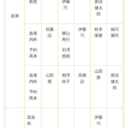
新患
伊藤
那須
巧
健太
郎
血液
佐藤
伊藤
鈴木
細川
血液
横山
諒
巧
琢磨
雅司
内科
寿行
予約
石澤
再来
悠樹
山田
血液
山田
相澤
高橋
那須
茜
内科
茜
桂子
諒
健太
郎
予約
再来
造血
伊藤
幹
巧