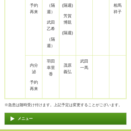
予約
（隔
(隔週)
相馬
再来
週）
祥子
芳賀
武田
博凱
乙希
(隔週)
（隔
週）
羽田
武田
内分
茂原
幸里
一馬
泌
義弘
香
予約
再来
※急患は随時受け付けます。上記予定は変更することがございます。
メニュー