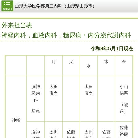
山形大学医学部第三内科（山形県山形市）
MENU
外来担当表
神経内科，血液内科，糖尿病・内分泌代謝内科
令和8年5月1日現在
月
火
木
金
水
脳神
太田
太田
小山
経内
康之
康之
信吾
科
（隔
新患
週）
神経
佐藤
脳神
太田
佐藤
太田
佐藤
裕康