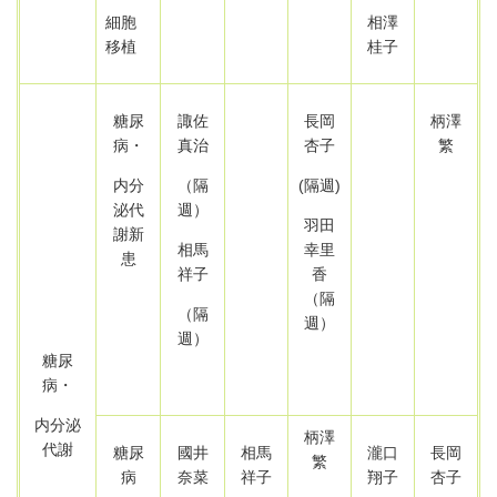
細胞
相澤
移植
桂子
糖尿
諏佐
長岡
柄澤
病・
真治
杏子
繁
内分
（隔
(隔週)
泌代
週）
羽田
謝
新
相馬
幸里
患
祥子
香
（隔
（隔
週）
週）
糖尿
病・
内分泌
柄澤
代謝
糖尿
國井
相馬
瀧口
長岡
繁
病
奈菜
祥子
翔子
杏子