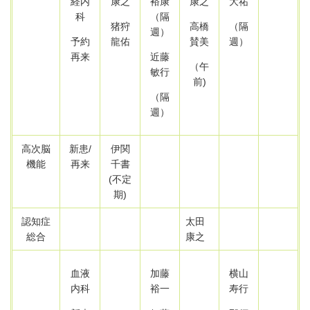
経内
康之
裕康
康之
大祐
科
（隔
猪狩
高橋
（隔
週）
予約
龍佑
賛美
週
）
再来
近藤
（午
敏行
前)
（隔
週）
高次脳
新患/
伊関
機能
再来
千書
(不定
期)
認知症
太田
総合
康之
血液
加藤
横山
内科
裕一
寿行