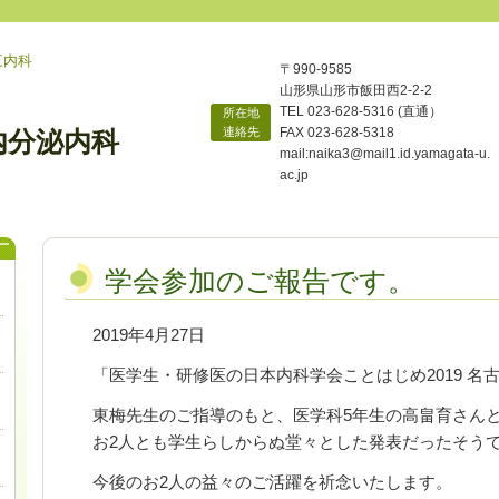
三内科
〒990-9585
山形県山形市飯田西2-2-2
TEL 023-628-5316 (直通）
所在地
連絡先
FAX 023-628-5318
内分泌内科
mail:
naika3@mail1.id.yamagata-u.
ac.jp
学会参加のご報告です。
2019年4月27日
「医学生・研修医の日本内科学会ことはじめ2019 名
東梅先生のご指導のもと、医学科5年生の高畠育さん
お2人とも学生らしからぬ堂々とした発表だったそう
今後のお2人の益々のご活躍を祈念いたします。