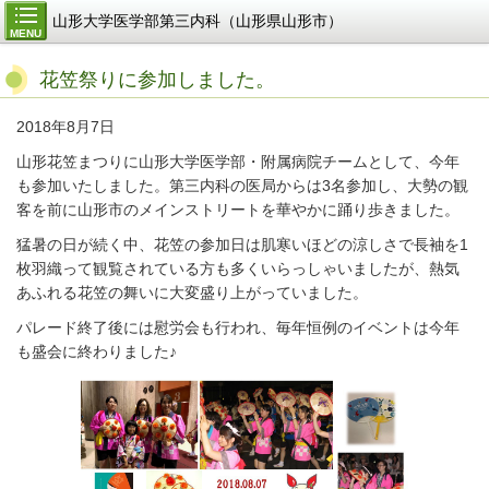
山形大学医学部第三内科（山形県山形市）
MENU
花笠祭りに参加しました。
2018年8月7日
山形花笠まつりに山形大学医学部・附属病院チームとして、今年
も参加いたしました。第三内科の医局からは3名参加し、大勢の観
客を前に山形市のメインストリートを華やかに踊り歩きました。
猛暑の日が続く中、花笠の参加日は肌寒いほどの涼しさで長袖を1
枚羽織って観覧されている方も多くいらっしゃいましたが、熱気
あふれる花笠の舞いに大変盛り上がっていました。
パレード終了後には慰労会も行われ、毎年恒例のイベントは今年
も盛会に終わりました♪